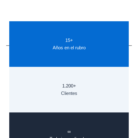
15+
Años en el rubro
1.200+
Clientes
∞