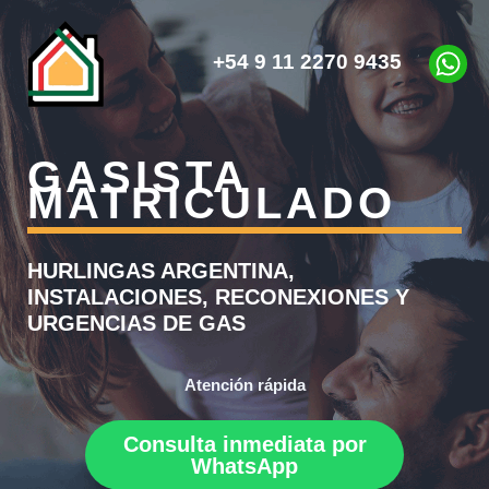
Ir
al
+54 9 11 2270 9435
contenido
GASISTA
MATRICULADO
HURLINGAS ARGENTINA,
INSTALACIONES, RECONEXIONES Y
URGENCIAS DE GAS
Atención rápida
Consulta inmediata por
WhatsApp